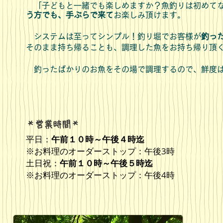
「子どもと一緒でも楽しめますか？魚釣りは初めてな
う方でも、手ぶらで来て
お楽しみ頂けます。
システムは至ってシンプル！
釣り堀でお客様が
釣っ
そのまま持ち帰ることも、調理した魚をお持ち帰り頂
釣ったばかりのお魚をその場で調理するので、鮮度
​＊営業時間＊
平日：
午前１０時～午後４時迄
※
お料理のオーダーストップ：午後3時
土日祝：
午前１０時～午後５時迄
※お料理のオーダーストップ：午後4時