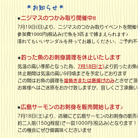
​＊お知らせ＊
●
ニジマスのつかみ取り開催中‼
7月19日(日)より、ニジマスのつかみ取りイベントを開催
参加費1000円(税込み)で魚を3匹まで捕まえられます♪
​濡れてもいいサンダルを持ってお越しください。ご予約
●
釣った魚のお刺身調理を休止いたします
気温の高い季節となった為、
7月18日(土)
より釣ったお魚
休止期間は気温の高い9月頃までを予定しております
この間はお魚の調理を
塩焼きまたは唐揚げのみ
とさせて頂
​お客様へはご迷惑をおかけ致しますが、宜しくご了承願
●
広島サーモンのお刺身を販売開始します♪
7月18日(土)より、店舗にて広島サーモンのお刺身の販
約二人前(150g程度)で一皿1000円(税込み)となります！
​この機会にぜひ御賞味くださいませ