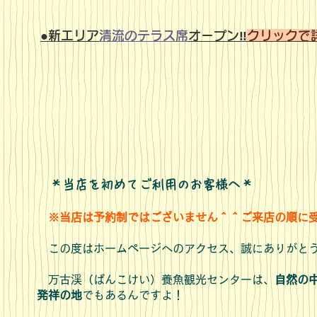
●新エリア
清流のテラス席
オープン‼
クリックで
＊当店を初めてご利用のお客様へ＊
※当店は予約制ではございません＾＾ご来店の順に受
この度はホームページへのアクセス、誠
にありがと
万古渓（ばんこけい
）養魚観光センターは、
自然の
発祥の地
でもあるんですよ！