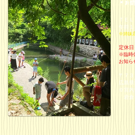
​＊お
ＴＥＬ
​午前
​​※
定休日
※臨時
お知ら
〒７３
広島県
​※宮
​ 岩